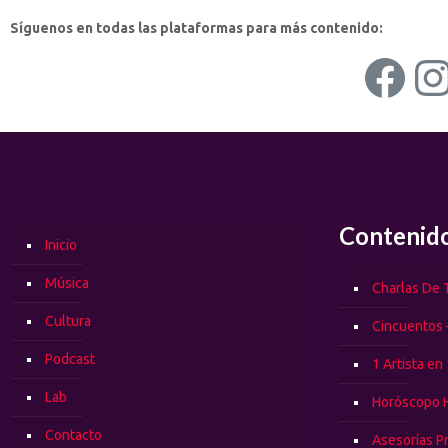
Síguenos en todas las plataformas para más contenido:
Fac
I
Contenid
Inicio
Música
Charlas De T
Cultura
Cincuentos 
Podcast
1 Artista en
Lab
Horóscopo 
Contacto
Asesorías P