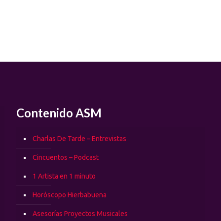
Contenido ASM
Charlas De Tarde – Entrevistas
Cincuentos – Podcast
1 Artista en 1 minuto
Horóscopo Hierbabuena
Asesorías Proyectos Musicales