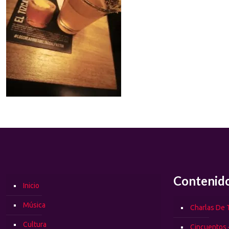
Contenid
Inicio
Música
Charlas De T
Cultura
Cincuentos 