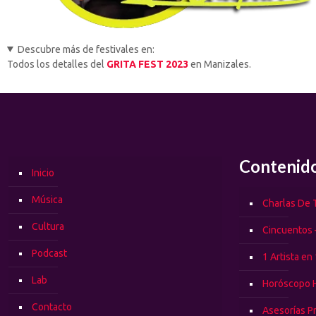
Descubre más de festivales en:
Todos los detalles del
GRITA FEST 2023
en Manizales.
Contenid
Inicio
Música
Charlas De T
Cultura
Cincuentos 
Podcast
1 Artista en
Lab
Horóscopo 
Contacto
Asesorías P