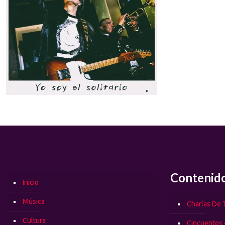
Contenid
Inicio
Música
Charlas De T
Cultura
Cincuentos 