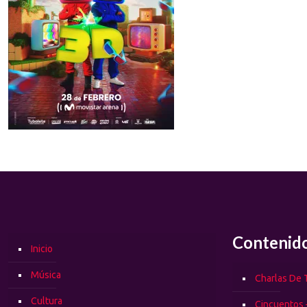
Contenid
Inicio
Música
Charlas De T
Cultura
Cincuentos 