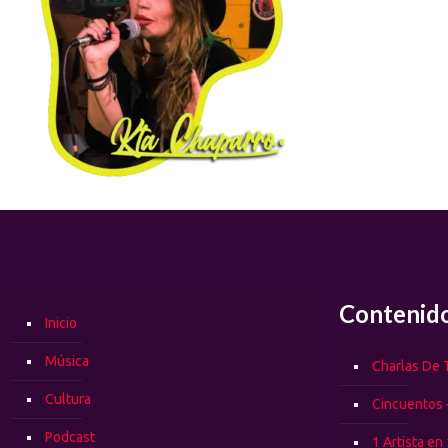
Contenid
Inicio
Música
Charlas De T
Cultura
Cincuentos 
Podcast
1 Artista en