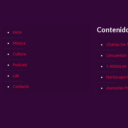
Contenid
Inicio
Música
Charlas De T
Cultura
Cincuentos 
Podcast
1 Artista en
Lab
Horóscopo 
Contacto
Asesorías P