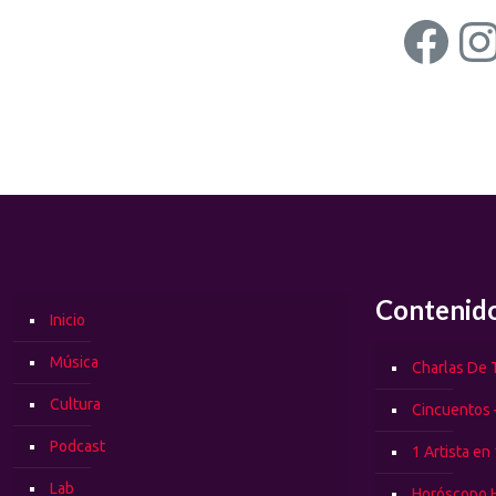
Fac
I
Contenid
Inicio
Música
Charlas De T
Cultura
Cincuentos 
Podcast
1 Artista en
Lab
Horóscopo 