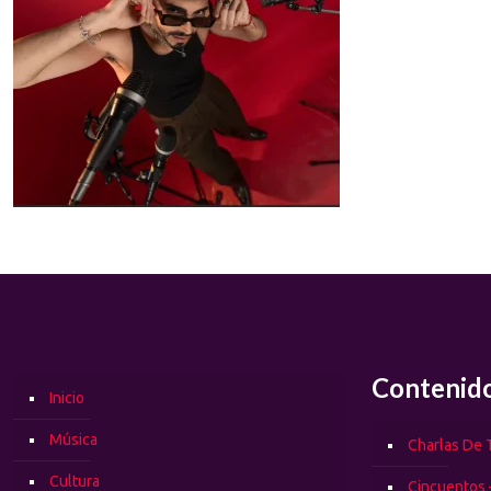
Contenid
Inicio
Música
Charlas De T
Cultura
Cincuentos 