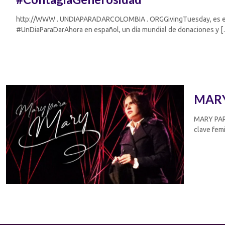
http://WWW . UNDIAPARADARCOLOMBIA . ORGGivingTuesday, es el 
#UnDiaParaDarAhora en español, un día mundial de donaciones y
[
MARY
MARY PAR
clave fem