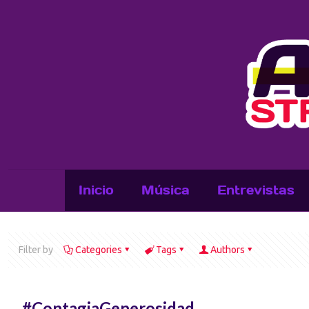
Inicio
Música
Entrevistas
Filter by
Categories
Tags
Authors
#ContagiaGenerosidad