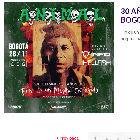
30 A
BOG
'Fin de u
prepara p
Prev page
1
2
3
4