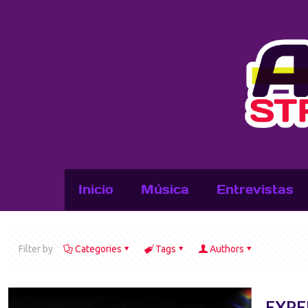
Inicio
Música
Entrevistas
Filter by
Categories
Tags
Authors
EXPE