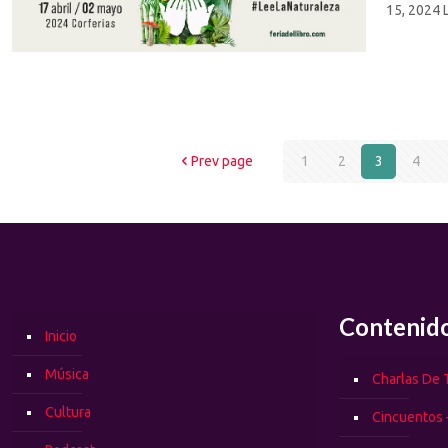
15, 2024 L
Prev page
1
2
3
4
Contenid
Inicio
Música
Charlas De T
Cultura
Cincuentos 